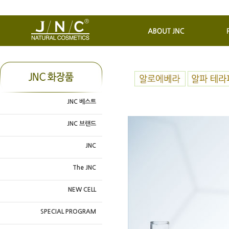
JNC 베스트
JNC 브랜드
JNC
The JNC
NEW CELL
SPECIAL PROGRAM