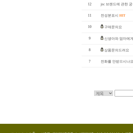
12
jnc 브랜드에 관한 
11
전성분표시
HIT
10
구매문의요
9
신생아와 엄마에게
8
상품문의드려요
7
전화를 안받으시나요