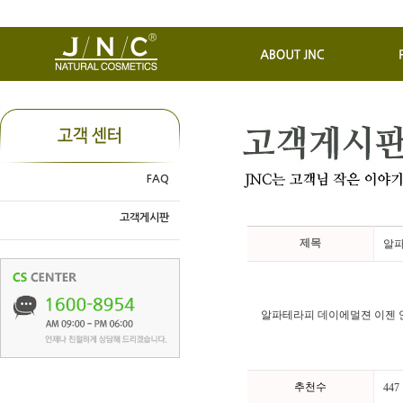
FAQ
고객게시판
제목
알
알파테라피 데이에멀젼 이젠 안
추천수
447