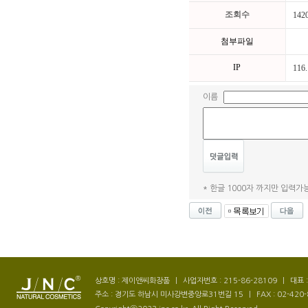
조회수
142
첨부파일
IP
116.
이름
* 한글 1000자 까지만 입력가능
상호명 : 제이앤씨화장품
|
사업자번호 : 215-86-28109
|
대표 
주소 : 경기도 하남시 미사강변중앙로31번길 15
|
FAX : 02-420