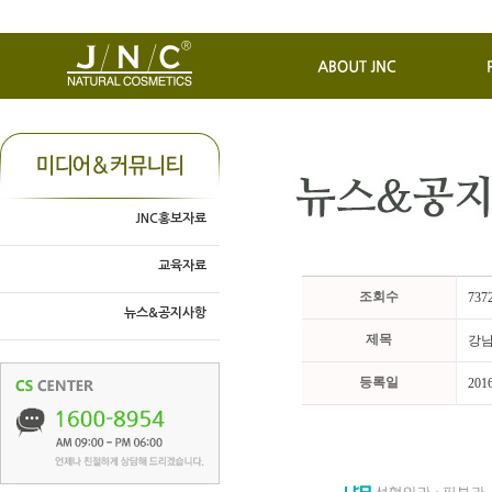
JNC홍보자료
교육자료
조회수
737
뉴스&공지사항
제목
강남
등록일
201